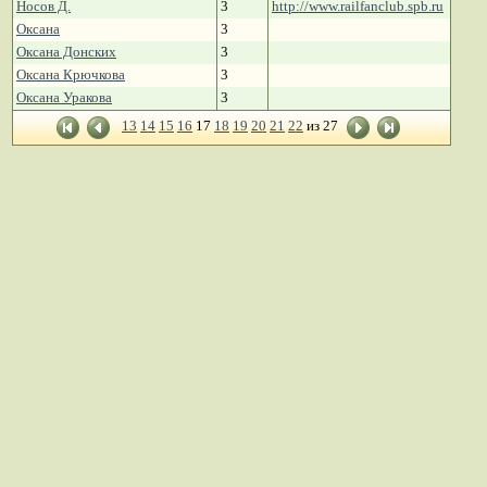
Носов Д.
3
http://www.railfanclub.spb.ru
Оксана
3
Оксана Донских
3
Оксана Крючкова
3
Оксана Уракова
3
13
14
15
16
17
18
19
20
21
22
из 27