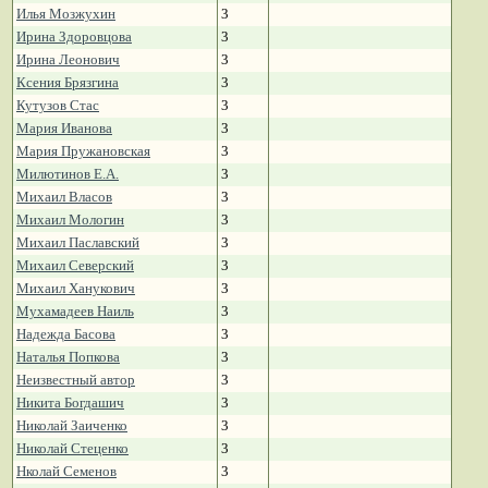
Илья Мозжухин
3
Ирина Здоровцова
3
Ирина Леонович
3
Ксения Брязгина
3
Кутузов Стас
3
Мария Иванова
3
Мария Пружановская
3
Милютинов Е.А.
3
Михаил Власов
3
Михаил Мологин
3
Михаил Паславский
3
Михаил Северский
3
Михаил Ханукович
3
Мухамадеев Наиль
3
Надежда Басова
3
Наталья Попкова
3
Неизвестный автор
3
Никита Богдашич
3
Николай Заиченко
3
Николай Стеценко
3
Нколай Семенов
3