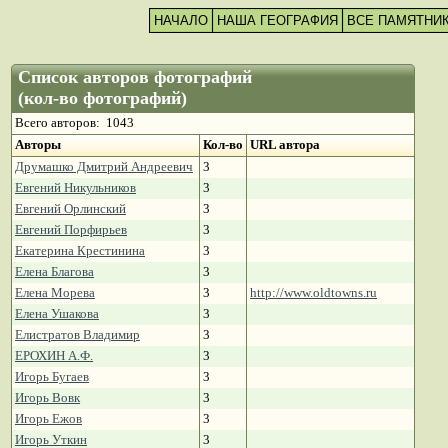
НАЧАЛО
НАША ГЕОГРАФИЯ
ВСЕ ПАМЯТНИ
Список авторов фотографий
(кол-во фотографий)
Всего авторов: 1043
Авторы
Кол-во
URL автора
Друмашко Дмитрий Андреевич
3
Евгений Никульников
3
Евгений Орлинский
3
Евгений Порфирьев
3
Екатерина Крестинина
3
Елена Благова
3
Елена Морева
3
http://www.oldtowns.ru
Елена Ушакова
3
Елистратов Владимир
3
ЕРОХИН А.Ф.
3
Игорь Бугаев
3
Игорь Вовк
3
Игорь Ежов
3
Игорь Уткин
3