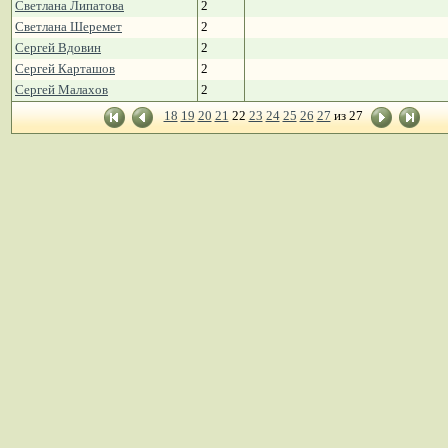
Светлана Липатова
2
Светлана Шеремет
2
Сергей Вдовин
2
Сергей Карташов
2
Сергей Малахов
2
18
19
20
21
22
23
24
25
26
27
из 27