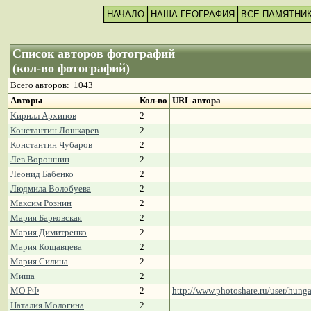
НАЧАЛО
НАША ГЕОГРАФИЯ
ВСЕ ПАМЯТНИ
Список авторов фотографий
(кол-во фотографий)
Всего авторов: 1043
Авторы
Кол-во
URL автора
Кирилл Архипов
2
Константин Лошкарев
2
Константин Чубаров
2
Лев Ворошнин
2
Леонид Бабенко
2
Людмила Волобуева
2
Максим Рознин
2
Мария Барковская
2
Мария Димитренко
2
Мария Кощавцева
2
Мария Силина
2
Миша
2
МО РФ
2
http://www.photoshare.ru/user/hung
Наталия Мологина
2