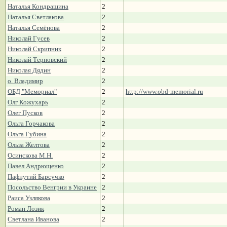
Наталья Кондрашина
2
Наталья Светлакова
2
Наталья Семёнова
2
Николай Гусев
2
Николай Скрипник
2
Николай Терновский
2
Николая Дядин
2
о. Владимир
2
ОБД "Мемориал"
2
http://www.obd-memorial.ru
Олг Кожухарь
2
Олег Пусков
2
Ольга Горчакова
2
Ольга Губина
2
Ольза Желтова
2
Осинскова М.Н.
2
Павел Андрющенко
2
Пафнутий Барсучко
2
Посольство Венгрии в Украине
2
Раиса Узлякова
2
Роман Лозик
2
Светлана Иванова
2