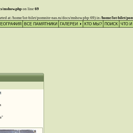
ocs/mshow.php
on line
69
tarted at /home/lot-bilet/pomnite-nas.ru/docs/mshow.php:69) in
/home/lot-bilet/po
ГЕОГРАФИЯ
ВСЕ ПАМЯТНИКИ
ГАЛЕРЕИ
КТО МЫ?
ПОИСК
ЧТО И
я
га
да"