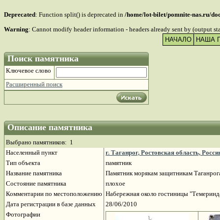
Deprecated
: Function split() is deprecated in
/home/lot-bilet/pomnite-nas.ru/d
Warning
: Cannot modify header information - headers already sent by (output s
НАЧАЛО
НАША 
Поиск памятника
Ключевое слово
Расширенный поиск
Описание памятника
Выбрано памятников: 1
Населенный пункт
г. Таганрог, Ростовская область, Росси
Тип объекта
памятник
Название памятника
Памятник морякам защитникам Таганро
Состояние памятника
плохое
Комментарии по местоположению
Набережная около гостиницы "Темерин
Дата регистрации в базе данных
28/06/2010
Фотографии