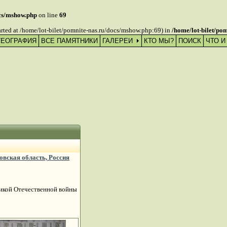
ocs/mshow.php
on line
69
tarted at /home/lot-bilet/pomnite-nas.ru/docs/mshow.php:69) in
/home/lot-bilet/po
ГЕОГРАФИЯ
ВСЕ ПАМЯТНИКИ
ГАЛЕРЕИ
КТО МЫ?
ПОИСК
ЧТО И
овская область, Россия
ликой Отечественной войны