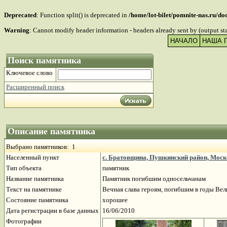
Deprecated
: Function split() is deprecated in
/home/lot-bilet/pomnite-nas.ru/d
Warning
: Cannot modify header information - headers already sent by (output s
НАЧАЛО
НАША 
Поиск памятника
Ключевое слово
Расширенный поиск
Описание памятника
Выбрано памятников: 1
Населенный пункт
с. Братовщина, Пушкинский район, Моск
Тип объекта
памятник
Название памятника
Памятник погибшим односельчанам
Текст на памятнике
Вечная слава героям, погибшим в годы Ве
Состояние памятника
хорошее
Дата регистрации в базе данных
16/06/2010
Фотографии