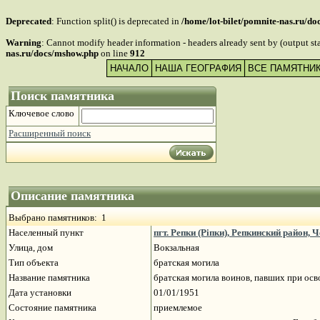
Deprecated
: Function split() is deprecated in
/home/lot-bilet/pomnite-nas.ru/d
Warning
: Cannot modify header information - headers already sent by (output s
nas.ru/docs/mshow.php
on line
912
НАЧАЛО
НАША ГЕОГРАФИЯ
ВСЕ ПАМЯТНИ
Поиск памятника
Ключевое слово
Расширенный поиск
Описание памятника
Выбрано памятников: 1
Населенный пункт
пгт. Репки (Ріпки), Репкинский район,
Улица, дом
Вокзальная
Тип объекта
братская могила
Название памятника
братская могила воинов, павших при осв
Дата установки
01/01/1951
Состояние памятника
приемлемое