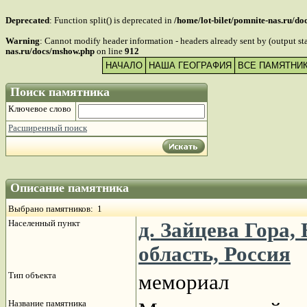
Deprecated
: Function split() is deprecated in
/home/lot-bilet/pomnite-nas.ru/d
Warning
: Cannot modify header information - headers already sent by (output s
nas.ru/docs/mshow.php
on line
912
НАЧАЛО
НАША ГЕОГРАФИЯ
ВСЕ ПАМЯТНИ
Поиск памятника
Ключевое слово
Расширенный поиск
Описание памятника
Выбрано памятников: 1
Населенный пункт
д. Зайцева Гора
область, Россия
Тип объекта
мемориал
Название памятника