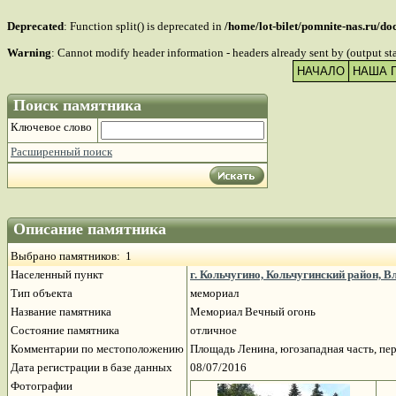
Deprecated
: Function split() is deprecated in
/home/lot-bilet/pomnite-nas.ru/d
Warning
: Cannot modify header information - headers already sent by (output s
НАЧАЛО
НАША 
Поиск памятника
Ключевое слово
Расширенный поиск
Описание памятника
Выбрано памятников: 1
Населенный пункт
г. Кольчугино, Кольчугинский район, В
Тип объекта
мемориал
Название памятника
Мемориал Вечный огонь
Состояние памятника
отличное
Комментарии по местоположению
Площадь Ленина, югозападная часть, пер
Дата регистрации в базе данных
08/07/2016
Фотографии