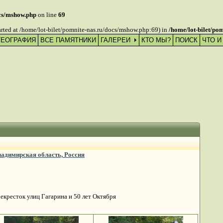
ocs/mshow.php
on line
69
tarted at /home/lot-bilet/pomnite-nas.ru/docs/mshow.php:69) in
/home/lot-bilet/po
ГЕОГРАФИЯ
ВСЕ ПАМЯТНИКИ
ГАЛЕРЕИ
КТО МЫ?
ПОИСК
ЧТО И
ладимирская область, Россия
екресток улиц Гагарина и 50 лет Октября