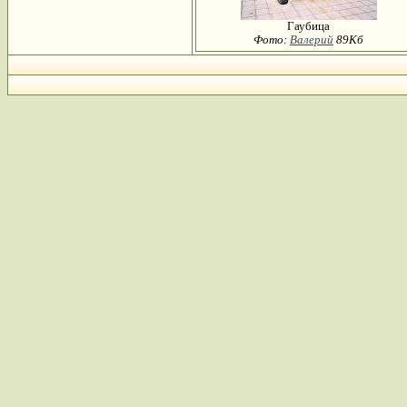
Гаубица
Фото:
Валерий
89Кб