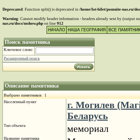
Deprecated
: Function split() is deprecated in
/home/lot-bilet/pomnite-nas.ru/d
Warning
: Cannot modify header information - headers already sent by (output s
nas.ru/docs/mshow.php
on line
912
НАЧАЛО
НАША ГЕОГРАФИЯ
ВСЕ ПАМЯТНИ
Поиск памятника
Ключевое слово
Расширенный поиск
Описание памятника
Выбрано памятников: 1
Населенный пункт
г. Могилев (Маг
Беларусь
Тип объекта
мемориал
Название памятника