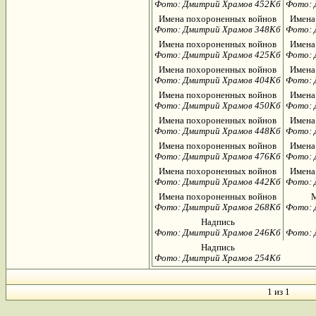
Фото: Дмитрий Храмов 452Кб
Фото: 
Имена похороненных войнов
Имена
Фото: Дмитрий Храмов 348Кб
Фото: 
Имена похороненных войнов
Имена
Фото: Дмитрий Храмов 425Кб
Фото: 
Имена похороненных войнов
Имена
Фото: Дмитрий Храмов 404Кб
Фото: 
Имена похороненных войнов
Имена
Фото: Дмитрий Храмов 450Кб
Фото: 
Имена похороненных войнов
Имена
Фото: Дмитрий Храмов 448Кб
Фото: 
Имена похороненных войнов
Имена
Фото: Дмитрий Храмов 476Кб
Фото: 
Имена похороненных войнов
Имена
Фото: Дмитрий Храмов 442Кб
Фото: 
Имена похороненных войнов
М
Фото: Дмитрий Храмов 268Кб
Фото: 
Надпись
Фото: Дмитрий Храмов 246Кб
Фото: 
Надпись
Фото: Дмитрий Храмов 254Кб
1 из 1