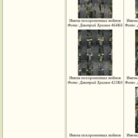
Имена похороненных войнов
Имена
Фото: Дмитрий Храмов 464Кб
Фото: 
Имена похороненных войнов
Имена
Фото: Дмитрий Храмов 423Кб
Фото: 
Имена похороненных войнов
Имена