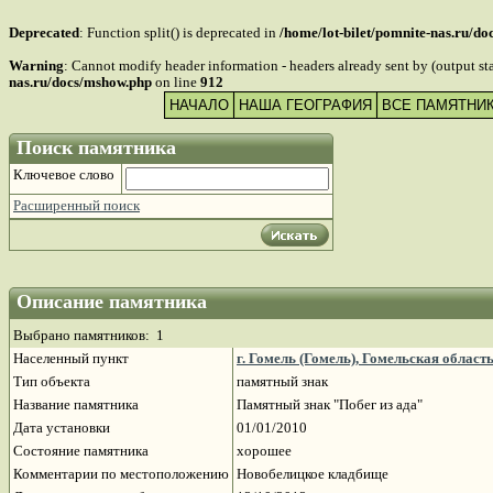
Deprecated
: Function split() is deprecated in
/home/lot-bilet/pomnite-nas.ru/d
Warning
: Cannot modify header information - headers already sent by (output s
nas.ru/docs/mshow.php
on line
912
НАЧАЛО
НАША ГЕОГРАФИЯ
ВСЕ ПАМЯТНИ
Поиск памятника
Ключевое слово
Расширенный поиск
Описание памятника
Выбрано памятников: 1
Населенный пункт
г. Гомель (Гомель), Гомельская област
Тип объекта
памятный знак
Название памятника
Памятный знак "Побег из ада"
Дата установки
01/01/2010
Состояние памятника
хорошее
Комментарии по местоположению
Новобелицкое кладбище