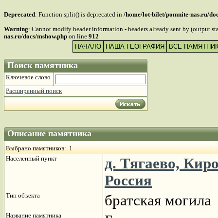
Deprecated
: Function split() is deprecated in
/home/lot-bilet/pomnite-nas.ru/d
Warning
: Cannot modify header information - headers already sent by (output s
nas.ru/docs/mshow.php
on line
912
НАЧАЛО
НАША ГЕОГРАФИЯ
ВСЕ ПАМЯТНИ
Поиск памятника
Ключевое слово
Расширенный поиск
Описание памятника
Выбрано памятников: 1
Населенный пункт
д. Тягаево, Кир
Россия
Тип объекта
братская могила
Название памятника