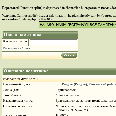
Deprecated
: Function split() is deprecated in
/home/lot-bilet/pomnite-nas.ru/d
Warning
: Cannot modify header information - headers already sent by (output s
nas.ru/docs/mshow.php
on line
912
НАЧАЛО
НАША ГЕОГРАФИЯ
ВСЕ ПАМЯТНИ
Поиск памятника
Ключевое слово
Расширенный поиск
Описание памятника
Выбрано памятников: 1
Населенный пункт
пгт. Радуль (Радуль), Репкинский райо
Улица, дом
Черниговская
Тип объекта
братская могила
Название памятника
Братская могила воинов, погибших при 
Описание памятника
Установлено 9 типовых памятников. Захор
id=84117191&page=3
Дата установки
18/09/1981