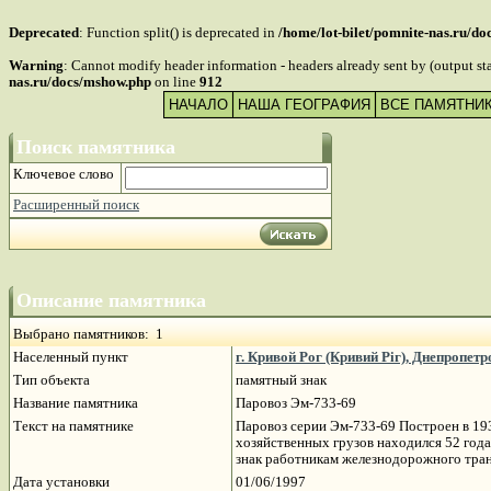
Deprecated
: Function split() is deprecated in
/home/lot-bilet/pomnite-nas.ru/d
Warning
: Cannot modify header information - headers already sent by (output s
nas.ru/docs/mshow.php
on line
912
НАЧАЛО
НАША ГЕОГРАФИЯ
ВСЕ ПАМЯТНИ
Поиск памятника
Ключевое слово
Расширенный поиск
Описание памятника
Выбрано памятников: 1
Населенный пункт
г. Кривой Рог (Кривий Ріг), Днепропет
Тип объекта
памятный знак
Название памятника
Паровоз Эм-733-69
Текст на памятнике
Паровоз серии Эм-733-69 Построен в 193
хозяйственных грузов находился 52 года
знак работникам железнодорожного тра
Дата установки
01/06/1997