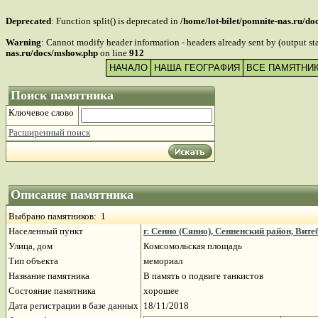
Deprecated
: Function split() is deprecated in
/home/lot-bilet/pomnite-nas.ru/d
Warning
: Cannot modify header information - headers already sent by (output s
nas.ru/docs/mshow.php
on line
912
НАЧАЛО
НАША ГЕОГРАФИЯ
ВСЕ ПАМЯТНИ
Поиск памятника
Ключевое слово
Расширенный поиск
Описание памятника
Выбрано памятников: 1
Населенный пункт
г. Сенно (Сянно), Сенненский район, Вит
Улица, дом
Комсомольская площадь
Тип объекта
мемориал
Название памятника
В память о подвиге танкистов
Состояние памятника
хорошее
Дата регистрации в базе данных
18/11/2018