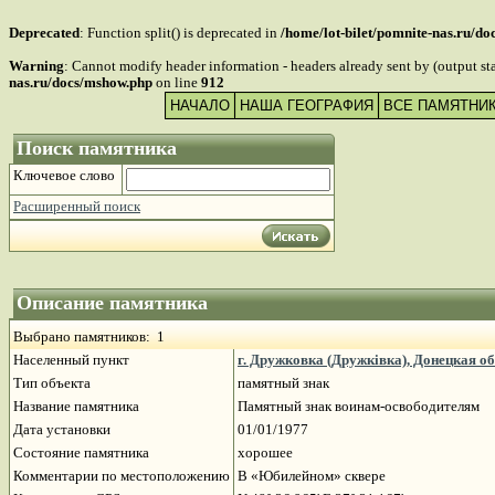
Deprecated
: Function split() is deprecated in
/home/lot-bilet/pomnite-nas.ru/d
Warning
: Cannot modify header information - headers already sent by (output s
nas.ru/docs/mshow.php
on line
912
НАЧАЛО
НАША ГЕОГРАФИЯ
ВСЕ ПАМЯТНИ
Поиск памятника
Ключевое слово
Расширенный поиск
Описание памятника
Выбрано памятников: 1
Населенный пункт
г. Дружковка (Дружківка), Донецкая о
Тип объекта
памятный знак
Название памятника
Памятный знак воинам-освободителям
Дата установки
01/01/1977
Состояние памятника
хорошее
Комментарии по местоположению
В «Юбилейном» сквере