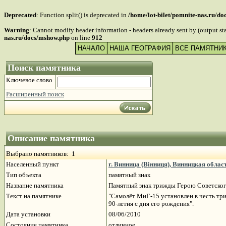
Deprecated
: Function split() is deprecated in
/home/lot-bilet/pomnite-nas.ru/d
Warning
: Cannot modify header information - headers already sent by (output s
nas.ru/docs/mshow.php
on line
912
НАЧАЛО
НАША ГЕОГРАФИЯ
ВСЕ ПАМЯТНИ
Поиск памятника
Ключевое слово
Расширенный поиск
Описание памятника
Выбрано памятников: 1
Населенный пункт
г. Винница (Вінниця), Винницкая облас
Тип объекта
памятный знак
Название памятника
Памятный знак трижды Герою Советско
Текст на памятнике
"Самолёт МиГ-15 установлен в честь т
90-летия с дня его рождения".
Дата установки
08/06/2010
Состояние памятника
отличное