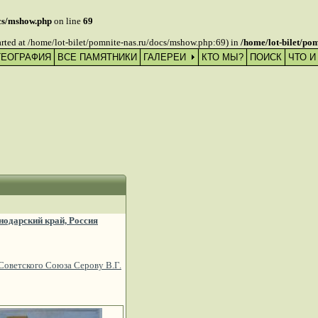
ocs/mshow.php
on line
69
tarted at /home/lot-bilet/pomnite-nas.ru/docs/mshow.php:69) in
/home/lot-bilet/po
ГЕОГРАФИЯ
ВСЕ ПАМЯТНИКИ
ГАЛЕРЕИ
КТО МЫ?
ПОИСК
ЧТО И
нодарский край, Россия
Советского Союза Серову В.Г.