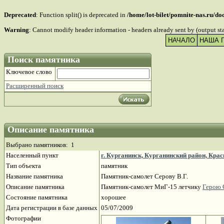
Deprecated
: Function split() is deprecated in
/home/lot-bilet/pomnite-nas.ru/d
Warning
: Cannot modify header information - headers already sent by (output s
НАЧАЛО
НАША 
Поиск памятника
Ключевое слово
Расширенный поиск
Описание памятника
Выбрано памятников: 1
Населенный пункт
г. Курганинск, Курганинский район, Крас
Тип объекта
памятник
Название памятника
Памятник-самолет Серову В.Г.
Описание памятника
Памятник-самолет МиГ-15 летчику
Герою 
Состояние памятника
хорошее
Дата регистрации в базе данных
05/07/2009
Фотографии