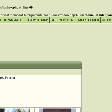
ocs/mshow.php
on line
69
tarted at /home/lot-bilet/pomnite-nas.ru/docs/mshow.php:69) in
/home/lot-bilet/po
ГЕОГРАФИЯ
ВСЕ ПАМЯТНИКИ
ГАЛЕРЕИ
КТО МЫ?
ПОИСК
ЧТО И
ым, Россия