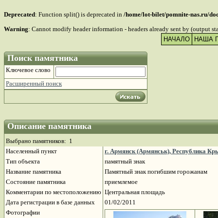
Deprecated
: Function split() is deprecated in
/home/lot-bilet/pomnite-nas.ru/d
Warning
: Cannot modify header information - headers already sent by (output s
НАЧАЛО
НАША 
Поиск памятника
Ключевое слово
Расширенный поиск
Описание памятника
Выбрано памятников: 1
Населенный пункт
г. Армянск (Армянськ), Республика Кр
Тип объекта
памятный знак
Название памятника
Памятный знак погибшим горожанам
Состояние памятника
приемлемое
Комментарии по местоположению
Центральная площадь
Дата регистрации в базе данных
01/02/2011
Фотографии